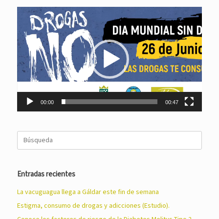
Reproductor
de
vídeo
00:00
00:47
Buscar:
Entradas recientes
La vacuguagua llega a Gáldar este fin de semana
Estigma, consumo de drogas y adicciones (Estudio).