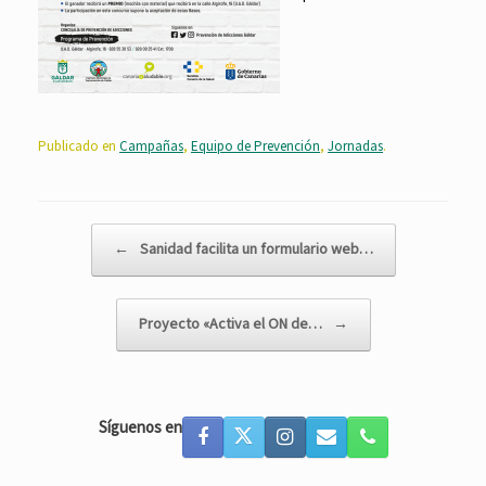
Publicado en
Campañas
,
Equipo de Prevención
,
Jornadas
.
Navegador de artículos
←
Sanidad facilita un formulario web…
Proyecto «Activa el ON de…
→
Síguenos en