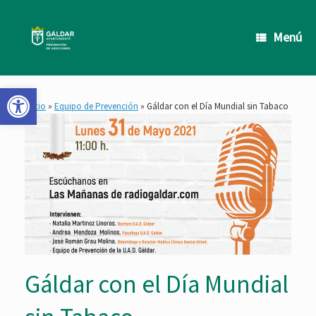
Saltar
al
contenido
Menú
Abrir barra de herramientas
Inicio
»
Equipo de Prevención
»
Gáldar con el Día Mundial sin Tabaco
Gáldar con el Día Mundial