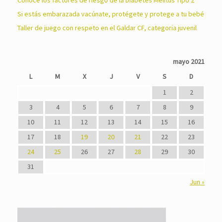
Conoce los factores de riesgo de la Diabetes Melitus Tipo 2
Si estás embarazada vacúnate, protégete y protege a tu bebé
Taller de juego con respeto en el Galdar CF, categoria juvenil
mayo 2021
L
M
X
J
V
S
D
1
2
3
4
5
6
7
8
9
10
11
12
13
14
15
16
17
18
19
20
21
22
23
24
25
26
27
28
29
30
31
Jun »