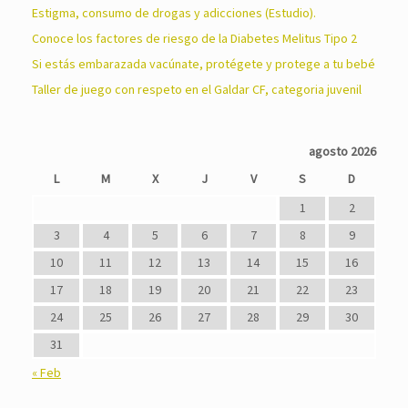
Estigma, consumo de drogas y adicciones (Estudio).
Conoce los factores de riesgo de la Diabetes Melitus Tipo 2
Si estás embarazada vacúnate, protégete y protege a tu bebé
Taller de juego con respeto en el Galdar CF, categoria juvenil
agosto 2026
L
M
X
J
V
S
D
1
2
3
4
5
6
7
8
9
10
11
12
13
14
15
16
17
18
19
20
21
22
23
24
25
26
27
28
29
30
31
« Feb