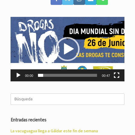
Reproductor
de
vídeo
00:00
00:47
Buscar:
Entradas recientes
La vacuguagua llega a Gáldar este fin de semana