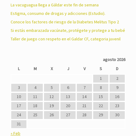
La vacuguagua llega a Gáldar este fin de semana
Estigma, consumo de drogas y adicciones (Estudio).
Conoce los factores de riesgo de la Diabetes Melitus Tipo 2
Si estás embarazada vacúnate, protégete y protege a tu bebé
Taller de juego con respeto en el Galdar CF, categoria juvenil
agosto 2026
L
M
X
J
V
S
D
1
2
3
4
5
6
7
8
9
10
11
12
13
14
15
16
17
18
19
20
21
22
23
24
25
26
27
28
29
30
31
« Feb