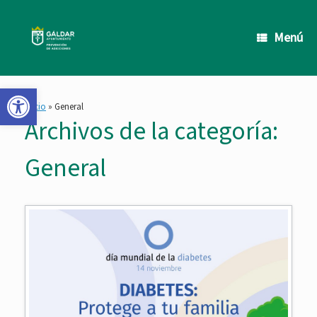
Saltar
al
contenido
Menú
Abrir barra de herramientas
Inicio
»
General
Archivos de la categoría:
General